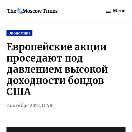
Skip
Menu
to
The
content
Moscow
Times
Posted
Экономика
in
Европейские акции
проседают под
давлением высокой
доходности бондов
США
3 октября 2023, 11:58