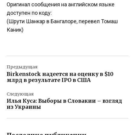
Оригинал сообщения на английском языке
доступен по коду:
(Шрути Шанкар в Бангалоре, перевел Томаш
Каник)
Навигация
Предыдущая
по
Birkenstock надеется на оценку в $10
записям
млрд в результате IPO в США
Следующая
Илья Куса: Выборы в Словакии – взгляд
из Украины