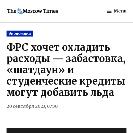
Skip
Menu
to
The
content
Moscow
Times
Posted
Экономика
in
ФРС хочет охладить
расходы — забастовка,
«шатдаун» и
студенческие кредиты
могут добавить льда
20 сентября 2023, 07:30