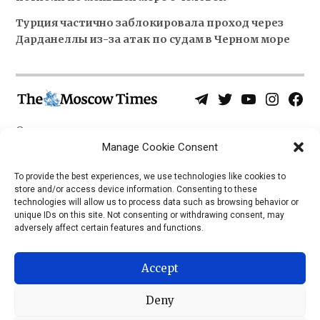
Турция частично заблокировала проход через
Дарданеллы из-за атак по судам в Черном море
Telegram
Twitter
YouTube
Instagra
Face
Username
Page
О нас
Политика конфиденциальности
Manage Cookie Consent
Приложения
To provide the best experiences, we use technologies like cookies to
store and/or access device information. Consenting to these
iOS
technologies will allow us to process data such as browsing behavior or
Android
unique IDs on this site. Not consenting or withdrawing consent, may
adversely affect certain features and functions.
Accept
Deny