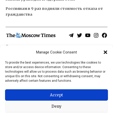
Россиянам в 9 раз подняли стоимость отказа от
гражданства
Telegram
Twitter
YouTube
Instagra
Face
Username
Page
О нас
Политика конфиденциальности
Manage Cookie Consent
Приложения
To provide the best experiences, we use technologies like cookies to
store and/or access device information. Consenting to these
iOS
technologies will allow us to process data such as browsing behavior or
Android
unique IDs on this site. Not consenting or withdrawing consent, may
adversely affect certain features and functions.
Accept
Deny