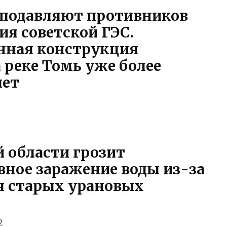
е подавляют противников
я советской ГЭС.
нная конструкция
 реке Томь уже более
лет
 области грозит
вное заражение воды из-за
я старых урановых
2