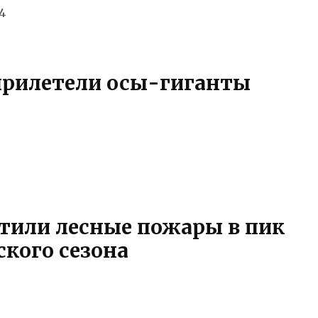
24
прилетели осы-гиганты
тили лесные пожары в пик
кого сезона