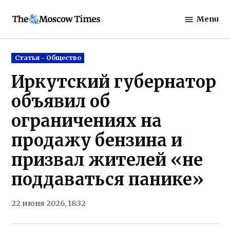
Skip
Menu
to
The
content
Moscow
Times
Posted
Статья - Общество
in
Иркутский губернатор
объявил об
ограничениях на
продажу бензина и
призвал жителей «не
поддаваться панике»
22 июня 2026, 18:32