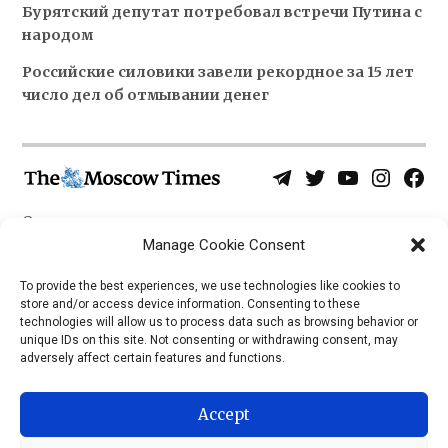
Бурятский депутат потребовал встречи Путина с
народом
Российские силовики завели рекордное за 15 лет
число дел об отмывании денег
Telegram
Twitter
YouTube
Instagra
Face
Username
Page
О нас
Политика конфиденциальности
Manage Cookie Consent
Приложения
To provide the best experiences, we use technologies like cookies to
store and/or access device information. Consenting to these
iOS
technologies will allow us to process data such as browsing behavior or
Android
unique IDs on this site. Not consenting or withdrawing consent, may
adversely affect certain features and functions.
Accept