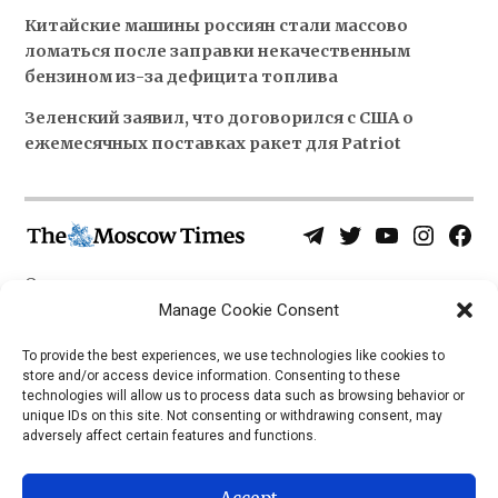
Китайские машины россиян стали массово
ломаться после заправки некачественным
бензином из-за дефицита топлива
Зеленский заявил, что договорился с США о
ежемесячных поставках ракет для Patriot
Telegram
Twitter
YouTube
Instagra
Face
Username
Page
О нас
Политика конфиденциальности
Manage Cookie Consent
Приложения
To provide the best experiences, we use technologies like cookies to
store and/or access device information. Consenting to these
iOS
technologies will allow us to process data such as browsing behavior or
Android
unique IDs on this site. Not consenting or withdrawing consent, may
adversely affect certain features and functions.