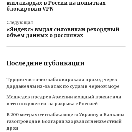
записям
миллиардах в России на попытках
блокировки VPN
Следующая
«Яндекс» выдал силовикам рекордный
объем данных о россиянах
Последние публикации
Турция частично заблокировала проход через
Дарданеллы из-за атак по судам в Черном море
Медведев предрек Армении мощный кризис или
«что похуже» из-за разрыва с Россией
В 200 метрах от снабжающего Украину и Балканы
газопровода в Болгарии взорвался неизвестный
дрон