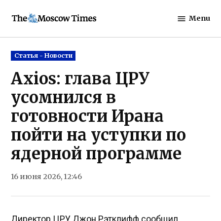
Skip
Menu
to
The
content
Moscow
Times
Posted
Статья - Новости
in
Axios: глава ЦРУ
усомнился в
готовности Ирана
пойти на уступки по
ядерной программе
16 июня 2026, 12:46
Директор ЦРУ Джон Рэтклифф сообщил