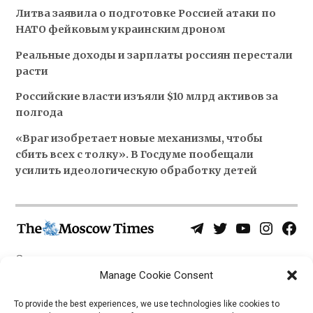
Литва заявила о подготовке Россией атаки по
НАТО фейковым украинским дроном
Реальные доходы и зарплаты россиян перестали
расти
Российские власти изъяли $10 млрд активов за
полгода
«Враг изобретает новые механизмы, чтобы
сбить всех с толку». В Госдуме пообещали
усилить идеологическую обработку детей
Telegram
Twitter
YouTube
Instagra
Face
Username
Page
О нас
Политика конфиденциальности
Manage Cookie Consent
Приложения
To provide the best experiences, we use technologies like cookies to