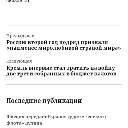
сказал он.
Навигация
Предыдущая
по
Россию второй год подряд признали
записям
«наименее миролюбивой страной мира»
Следующая
Кремль впервые стал тратить на войну
две трети собранных в бюджет налогов
Последние публикации
Швеция передаст Украине судно «теневого
флота» Путина