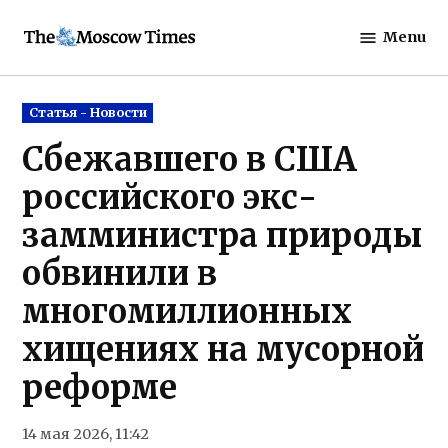
Skip
Menu
to
The
content
Moscow
Times
Posted
Статья - Новости
in
Сбежавшего в США
российского экс-
замминистра природы
обвинили в
многомиллионных
хищениях на мусорной
реформе
14 мая 2026, 11:42