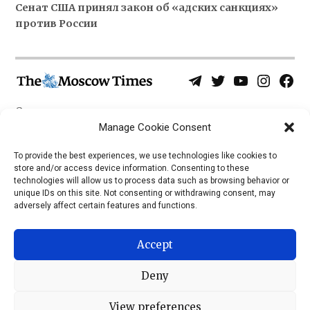
Сенат США принял закон об «адских санкциях»
против России
Telegram
Twitter
YouTube
Instagra
Face
Username
Page
О нас
Политика конфиденциальности
Manage Cookie Consent
Приложения
To provide the best experiences, we use technologies like cookies to
store and/or access device information. Consenting to these
iOS
technologies will allow us to process data such as browsing behavior or
Android
unique IDs on this site. Not consenting or withdrawing consent, may
adversely affect certain features and functions.
Accept
Deny
View preferences