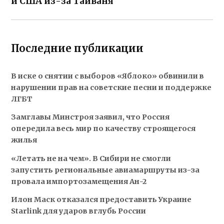
и США из-за Тайваня
Последние публикации
В иске о снятии с выборов «Яблоко» обвинили в
нарушении прав на советские песни и поддержке
ЛГБТ
Замглавы Минстроя заявил, что Россия
опередила весь мир по качеству строящегося
жилья
«Летать не на чем». В Сибири не смогли
запустить региональные авиамаршруты из-за
провала импортозамещения Ан-2
Илон Маск отказался предоставить Украине
Starlink для ударов вглубь России