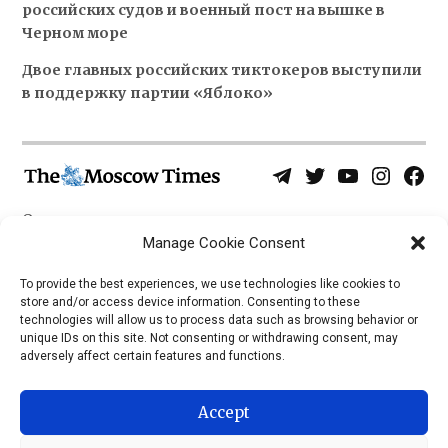
российских судов и военный пост на вышке в
Черном море
Двое главных российских тиктокеров выступили
в поддержку партии «Яблоко»
Telegram
Twitter
YouTube
Instagra
Face
Username
Page
О нас
Политика конфиденциальности
Manage Cookie Consent
Приложения
To provide the best experiences, we use technologies like cookies to
store and/or access device information. Consenting to these
iOS
technologies will allow us to process data such as browsing behavior or
Android
unique IDs on this site. Not consenting or withdrawing consent, may
adversely affect certain features and functions.
Accept