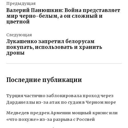
Предыдущая
по
Валерий Панюшкин: Война представляет
записям
мир черно-белым, а он сложный и
цветной
Следующая
Лукашенко запретил белорусам
покупать, использовать и хранить
дроны
Последние публикации
Турция частично заблокировала проход через
Дарданеллы из-за атак по судам в Черном море
Медведев предрек Армении мощный кризис или
«что похуже» из-за разрыва с Россией