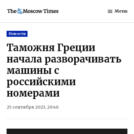
Skip
Menu
to
The
content
Moscow
Times
Posted
Новости
in
Таможня Греции
начала разворачивать
машины с
российскими
номерами
25 сентября 2023, 20:46