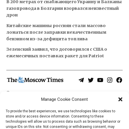
В 200 метрах от снабжающего Украину и Балканы
газопровода в Болгарии взорвался неизвестный
дрон
Китайские машины россиян стали массово
ломаться после заправки некачественным
бензином из-за дефицита топлива
Зеленский заявил, что договорился с США о
ежемесячных поставках ракет для Patriot
Telegram
Twitter
YouTube
Instagra
Face
Username
Page
О нас
Политика конфиденциальности
Manage Cookie Consent
Приложения
To provide the best experiences, we use technologies like cookies to
store and/or access device information. Consenting to these
iOS
technologies will allow us to process data such as browsing behavior or
Android
unique IDs on this site. Not consenting or withdrawing consent, may