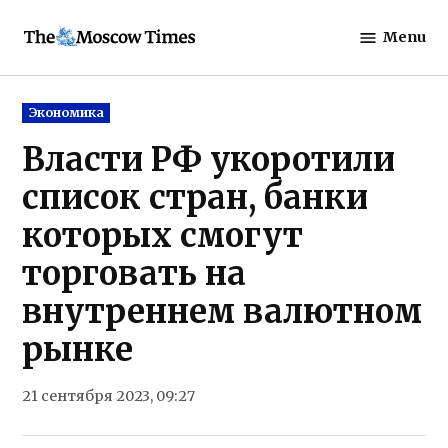
Skip
Menu
to
The
content
Moscow
Times
Posted
Экономика
in
Власти РФ укоротили
список стран, банки
которых смогут
торговать на
внутреннем валютном
рынке
21 сентября 2023, 09:27