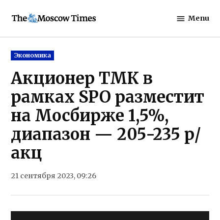
Skip
Menu
to
The
content
Moscow
Times
Posted
Экономика
in
Акционер ТМК в
рамках SPO разместит
на Мосбирже 1,5%,
диапазон — 205-235 р/
акц
21 сентября 2023, 09:26