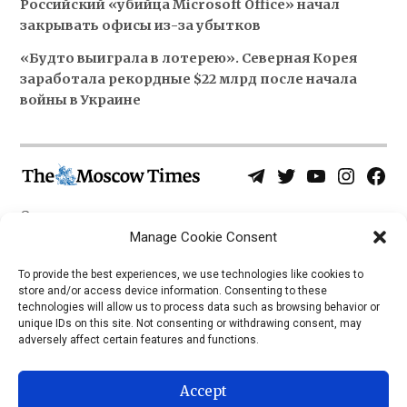
Российский «убийца Microsoft Office» начал
закрывать офисы из-за убытков
«Будто выиграла в лотерею». Северная Корея
заработала рекордные $22 млрд после начала
войны в Украине
Telegram
Twitter
YouTube
Instagra
Face
Username
Page
О нас
Политика конфиденциальности
Manage Cookie Consent
Приложения
To provide the best experiences, we use technologies like cookies to
store and/or access device information. Consenting to these
iOS
technologies will allow us to process data such as browsing behavior or
Android
unique IDs on this site. Not consenting or withdrawing consent, may
adversely affect certain features and functions.
Accept