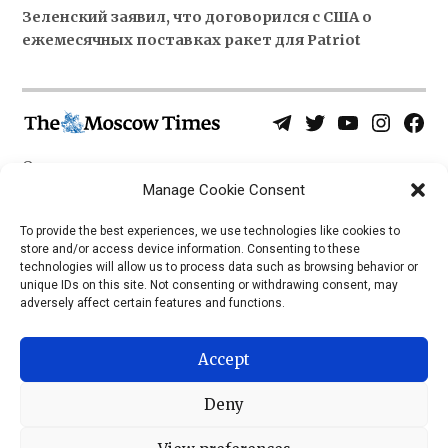
Зеленский заявил, что договорился с США о
ежемесячных поставках ракет для Patriot
Telegram
Twitter
YouTube
Instagra
Face
Username
Page
О нас
Политика конфиденциальности
Manage Cookie Consent
Приложения
To provide the best experiences, we use technologies like cookies to
store and/or access device information. Consenting to these
iOS
technologies will allow us to process data such as browsing behavior or
Android
unique IDs on this site. Not consenting or withdrawing consent, may
adversely affect certain features and functions.
Accept
Deny