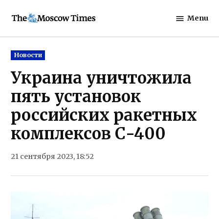
Skip
Menu
to
The
content
Moscow
Times
Posted
Новости
in
Украина уничтожила
пять установок
российских ракетных
комплексов С-400
21 сентября 2023, 18:52