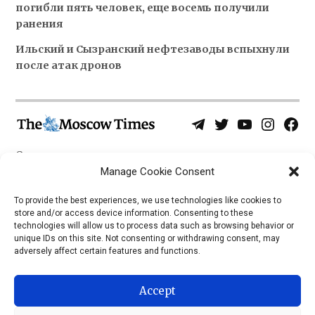
погибли пять человек, еще восемь получили
ранения
Ильский и Сызранский нефтезаводы вспыхнули
после атак дронов
Telegram
Twitter
YouTube
Instagra
Face
Username
Page
О нас
Политика конфиденциальности
Manage Cookie Consent
Приложения
To provide the best experiences, we use technologies like cookies to
store and/or access device information. Consenting to these
iOS
technologies will allow us to process data such as browsing behavior or
Android
unique IDs on this site. Not consenting or withdrawing consent, may
adversely affect certain features and functions.
Accept