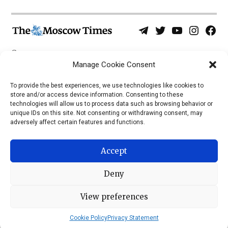
Telegram
Twitter
YouTube
Instagra
Face
Username
Page
О нас
Политика конфиденциальности
Manage Cookie Consent
Приложения
To provide the best experiences, we use technologies like cookies to
store and/or access device information. Consenting to these
iOS
technologies will allow us to process data such as browsing behavior or
Android
unique IDs on this site. Not consenting or withdrawing consent, may
adversely affect certain features and functions.
Accept
Deny
View preferences
© 2026 © Все права защищены, The Moscow Times, 1992 —
2023
Cookie Policy
Privacy Statement