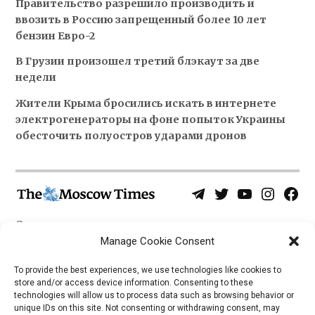
Правительство разрешило производить и
ввозить в Россию запрещенный более 10 лет
бензин Евро-2
В Грузии произошел третий блэкаут за две
недели
Жители Крыма бросились искать в интернете
электрогенераторы на фоне попыток Украины
обесточить полуостров ударами дронов
Telegram
Twitter
YouTube
Instagra
Face
Username
Page
О нас
Политика конфиденциальности
Manage Cookie Consent
Приложения
To provide the best experiences, we use technologies like cookies to
store and/or access device information. Consenting to these
iOS
technologies will allow us to process data such as browsing behavior or
Android
unique IDs on this site. Not consenting or withdrawing consent, may