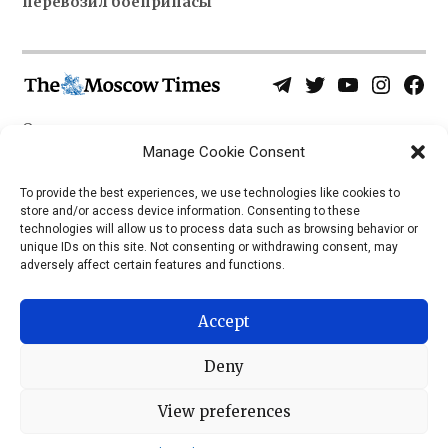
перевозил боеприпасы
Telegram
Twitter
YouTube
Instagra
Face
Username
Page
О нас
Политика конфиденциальности
Manage Cookie Consent
Приложения
To provide the best experiences, we use technologies like cookies to
store and/or access device information. Consenting to these
iOS
technologies will allow us to process data such as browsing behavior or
Android
unique IDs on this site. Not consenting or withdrawing consent, may
adversely affect certain features and functions.
Accept
Deny
View preferences
© 2026 © Все права защищены, The Moscow Times, 1992 —