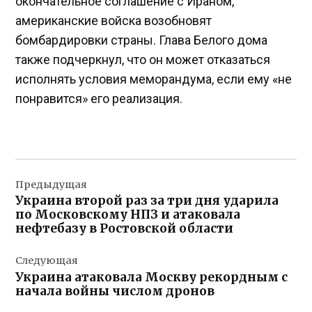
окончательное соглашение с Ираном,
американские войска возобновят
бомбардировки страны. Глава Белого дома
также подчеркнул, что он может отказаться
исполнять условия меморандума, если ему «не
понравится» его реализация.
Навигация
Предыдущая
по
Украина второй раз за три дня ударила
записям
по Московскому НПЗ и атаковала
нефтебазу в Ростовской области
Следующая
Украина атаковала Москву рекордным с
начала войны числом дронов