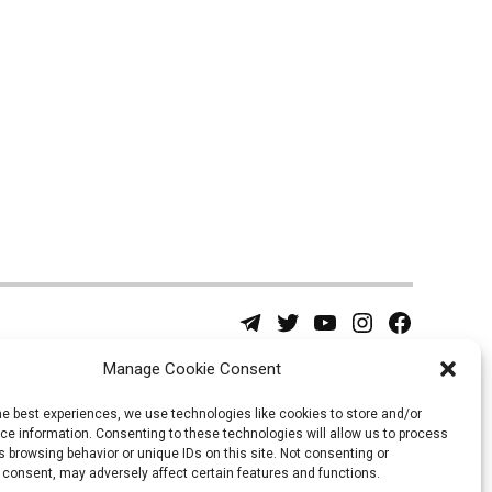
Telegram
Twitter
YouTube
Instagram
Facebook
Username
Page
Manage Cookie Consent
he best experiences, we use technologies like cookies to store and/or
e information. Consenting to these technologies will allow us to process
 browsing behavior or unique IDs on this site. Not consenting or
 consent, may adversely affect certain features and functions.