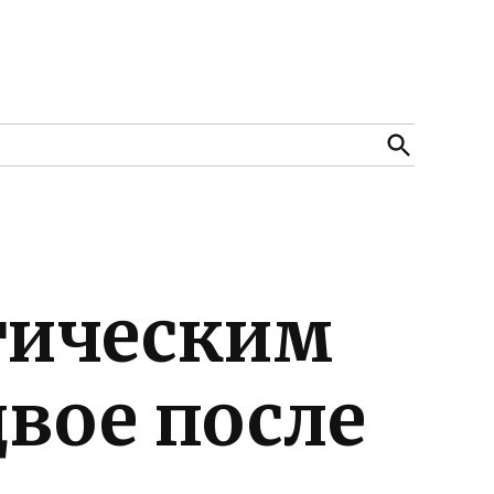
Open
Search
итическим
вое после