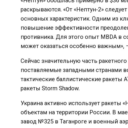
«Нептун» обошлась примерно в $36 мл
раскрываются. «От «Нептун-2» следу
основных характеристик. Одним из к
повышение эффективности преодоле
противника. Для этого опыт MBDA в 
может оказаться особенно важным», – 
Сейчас значительную часть ракетного
поставляемые западными странами во
тактические баллистические ракеты A
ракеты Storm Shadow.
Украина активно использует ракеты «Н
объектам на территории России. В ма
завод №325 в Таганроге и военный аэ