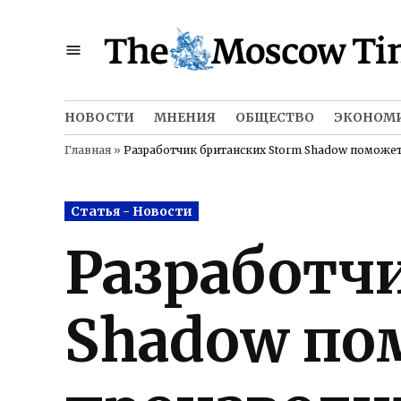
Skip
to
content
НОВОСТИ
МНЕНИЯ
ОБЩЕСТВО
ЭКОНОМ
Главная
»
Разработчик британских Storm Shadow поможе
Posted
Статья - Новости
in
Разработч
Shadow по