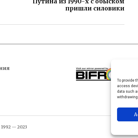
Путина из 1990-х с обыском
пришли силовики
ния
To provide t
access devic
data such as
withdrawing
A
1992 — 2023