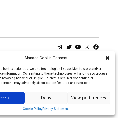
Telegram
Twitter
YouTube
Instagram
Facebook
Username
Page
Manage Cookie Consent
he best experiences, we use technologies like cookies to store and/or
e information. Consenting to these technologies will allow us to process
 browsing behavior or unique IDs on this site. Not consenting or
 consent, may adversely affect certain features and functions.
ccept
Deny
View preferences
Cookie Policy
Privacy Statement