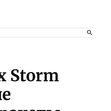
Open
Search
х Storm
не