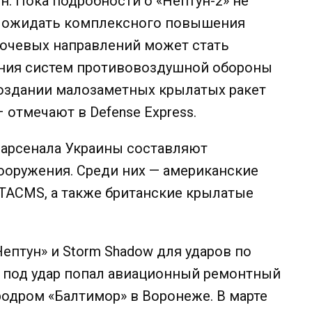
н. Пока подробности о «Нептун-2» не
ет ожидать комплексного повышения
лючевых направлений может стать
ния систем противовоздушной обороны
создании малозаметных крылатых ракет
отмечают в Defense Express.
 арсенала Украины составляют
оружения. Среди них — американские
TACMS, а также британские крылатые
ептун» и Storm Shadow для ударов по
е под удар попал авиационный ремонтный
родром «Балтимор» в Воронеже. В марте