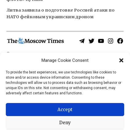
Литва заявила о подготовке Россией атаки по
НАТО фейковым украинским дроном
Telegram
Twitter
YouTube
Instagra
Face
Username
Page
О нас
Политика конфиденциальности
Manage Cookie Consent
Приложения
To provide the best experiences, we use technologies like cookies to
store and/or access device information. Consenting to these
iOS
technologies will allow us to process data such as browsing behavior or
Android
unique IDs on this site. Not consenting or withdrawing consent, may
adversely affect certain features and functions.
Accept
Deny