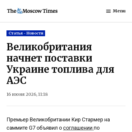
Skip
Menu
to
The
content
Moscow
Times
Posted
Статья - Новости
in
Великобритания
начнет поставки
Украине топлива для
АЭС
16 июня 2026, 11:18
Премьер Великобритании Кир Стармер на
саммите G7 объявил о
соглашении
по