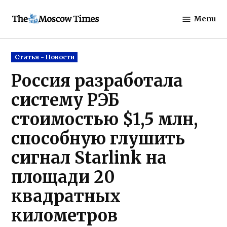
Skip
Menu
to
The
content
Moscow
Times
Posted
Статья - Новости
in
Россия разработала
систему РЭБ
стоимостью $1,5 млн,
способную глушить
сигнал Starlink на
площади 20
квадратных
километров