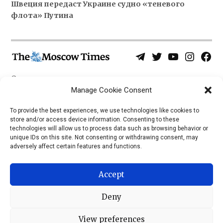
Швеция передаст Украине судно «теневого
флота» Путина
Telegram
Twitter
YouTube
Instagra
Face
Username
Page
О нас
Политика конфиденциальности
Manage Cookie Consent
Приложения
To provide the best experiences, we use technologies like cookies to
store and/or access device information. Consenting to these
iOS
technologies will allow us to process data such as browsing behavior or
Android
unique IDs on this site. Not consenting or withdrawing consent, may
adversely affect certain features and functions.
Accept
Deny
View preferences