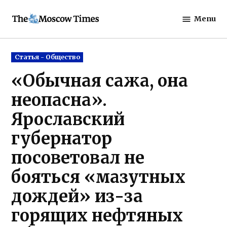
Skip
Menu
to
The
content
Moscow
Times
Posted
Статья - Общество
in
«Обычная сажа, она
неопасна».
Ярославский
губернатор
посоветовал не
бояться «мазутных
дождей» из-за
горящих нефтяных