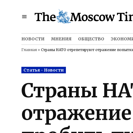
Skip
to
content
НОВОСТИ
МНЕНИЯ
ОБЩЕСТВО
ЭКОНОМ
Главная
»
Страны НАТО отрепетируют отражение попытки
Posted
Статья - Новости
in
Страны НА
отражение