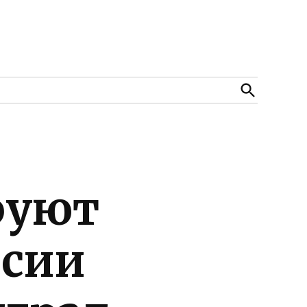
Open
Search
руют
ссии