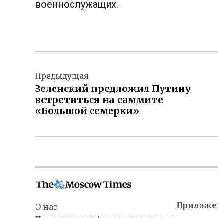
военнослужащих.
Навигация
Предыдущая
по
Зеленский предложил Путину
записям
встретиться на саммите
«Большой семерки»
Приложе
О нас