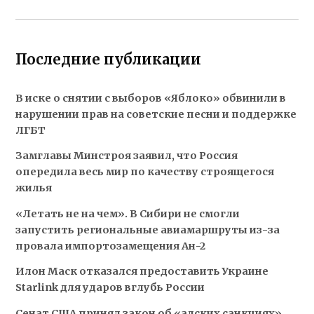
Последние публикации
В иске о снятии с выборов «Яблоко» обвинили в
нарушении прав на советские песни и поддержке
ЛГБТ
Замглавы Минстроя заявил, что Россия
опередила весь мир по качеству строящегося
жилья
«Летать не на чем». В Сибири не смогли
запустить региональные авиамаршруты из-за
провала импортозамещения Ан-2
Илон Маск отказался предоставить Украине
Starlink для ударов вглубь России
Сенат США принял закон об «адских санкциях»