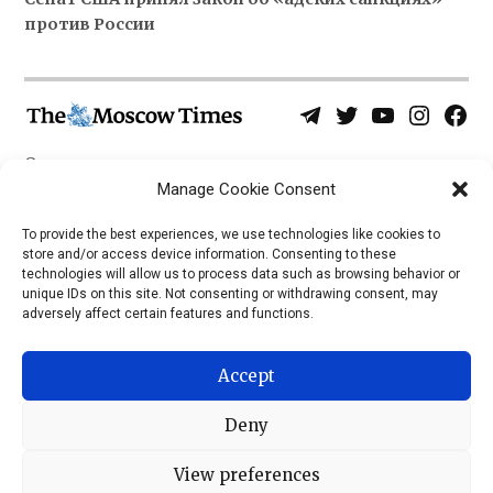
против России
Telegram
Twitter
YouTube
Instagra
Face
Username
Page
О нас
Политика конфиденциальности
Manage Cookie Consent
Приложения
To provide the best experiences, we use technologies like cookies to
store and/or access device information. Consenting to these
iOS
technologies will allow us to process data such as browsing behavior or
Android
unique IDs on this site. Not consenting or withdrawing consent, may
adversely affect certain features and functions.
Accept
Deny
View preferences