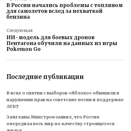
по
В России начались проблемы с топливом
записям
для самолетов вслед за нехваткой
бензина
Следующая
ИИ-модель для боевых дронов
Пентагона обучили на данных из игры
Pokemon Go
Последние публикации
В иске о снятии с выборов «Яблоко» обвинили в
нарушении прав на советские песни и поддержке
ЛГБТ
Замглавы Минстроя заявил, что Россия
опередила весь мир по качеству строящегося
жилья