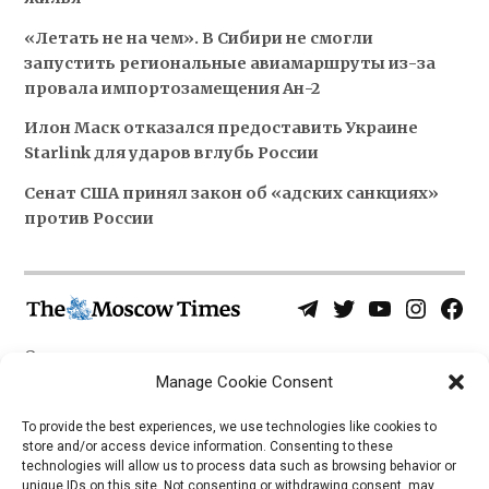
«Летать не на чем». В Сибири не смогли
запустить региональные авиамаршруты из-за
провала импортозамещения Ан-2
Илон Маск отказался предоставить Украине
Starlink для ударов вглубь России
Сенат США принял закон об «адских санкциях»
против России
Telegram
Twitter
YouTube
Instagra
Face
Username
Page
О нас
Политика конфиденциальности
Manage Cookie Consent
Приложения
To provide the best experiences, we use technologies like cookies to
store and/or access device information. Consenting to these
iOS
technologies will allow us to process data such as browsing behavior or
Android
unique IDs on this site. Not consenting or withdrawing consent, may