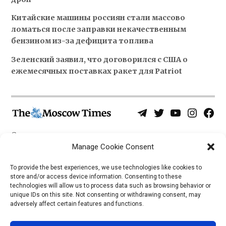
Китайские машины россиян стали массово
ломаться после заправки некачественным
бензином из-за дефицита топлива
Зеленский заявил, что договорился с США о
ежемесячных поставках ракет для Patriot
Telegram
Twitter
YouTube
Instagra
Face
Username
Page
О нас
Политика конфиденциальности
Manage Cookie Consent
Приложения
To provide the best experiences, we use technologies like cookies to
store and/or access device information. Consenting to these
iOS
technologies will allow us to process data such as browsing behavior or
Android
unique IDs on this site. Not consenting or withdrawing consent, may
adversely affect certain features and functions.