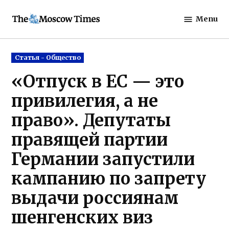
Skip
Menu
to
The
content
Moscow
Times
Posted
Статья - Общество
in
«Отпуск в ЕС — это
привилегия, а не
право». Депутаты
правящей партии
Германии запустили
кампанию по запрету
выдачи россиянам
шенгенских виз