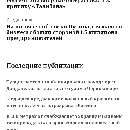
Россиянина впервые оштрафовали за
записям
критику «Талибана»
Следующая
Налоговые поблажки Путина для малого
бизнеса обошли стороной 1,5 миллиона
предпринимателей
Последние публикации
Турция частично заблокировала проход через
Дарданеллы из-за атак по судам в Черном море
Медведев предрек Армении мощный кризис или
«что похуже» из-за разрыва с Россией
В 200 метрах от снабжающего Украину и Балканы
газопровода в Болгарии взорвался неизвестный
дрон