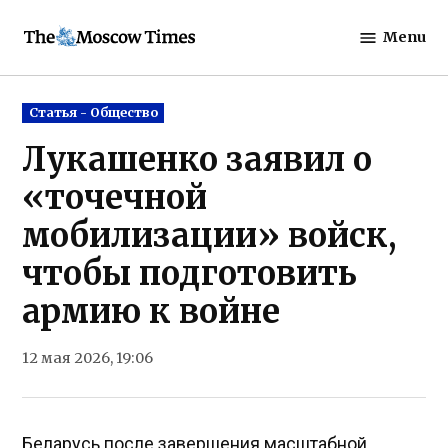
Skip
Menu
to
The
content
Moscow
Times
Posted
Статья - Общество
in
Лукашенко заявил о
«точечной
мобилизации» войск,
чтобы подготовить
армию к войне
12 мая 2026, 19:06
Беларусь после завершения масштабной