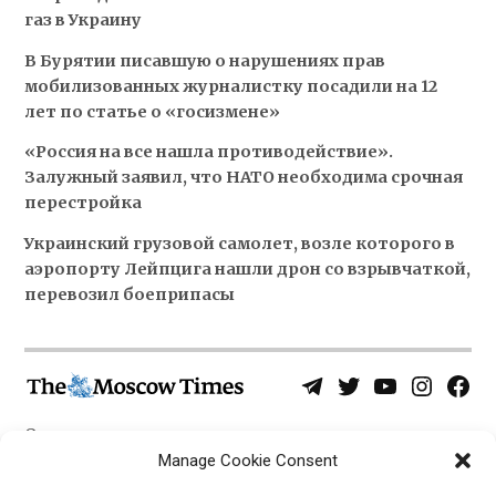
газ в Украину
В Бурятии писавшую о нарушениях прав
мобилизованных журналистку посадили на 12
лет по статье о «госизмене»
«Россия на все нашла противодействие».
Залужный заявил, что НАТО необходима срочная
перестройка
Украинский грузовой самолет, возле которого в
аэропорту Лейпцига нашли дрон со взрывчаткой,
перевозил боеприпасы
Telegram
Twitter
YouTube
Instagra
Face
Username
Page
О нас
Политика конфиденциальности
Manage Cookie Consent
Приложения