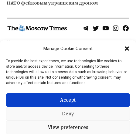
НАТО фейковым украинским дроном
Telegram
Twitter
YouTube
Instagra
Face
Username
Page
О нас
Политика конфиденциальности
Manage Cookie Consent
Приложения
To provide the best experiences, we use technologies like cookies to
store and/or access device information. Consenting to these
iOS
technologies will allow us to process data such as browsing behavior or
Android
unique IDs on this site. Not consenting or withdrawing consent, may
adversely affect certain features and functions.
Accept
Deny
View preferences
© 2026 © Все права защищены, The Moscow Times, 1992 —