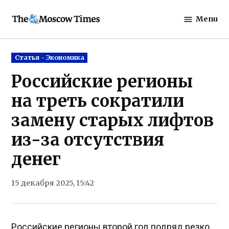
Skip
Menu
to
The
content
Moscow
Times
Posted
Статья - Экономика
in
Российские регионы
на треть сократили
замену старых лифтов
из-за отсутствия
денег
15 декабря 2025, 15:42
Российские регионы второй год подряд резко