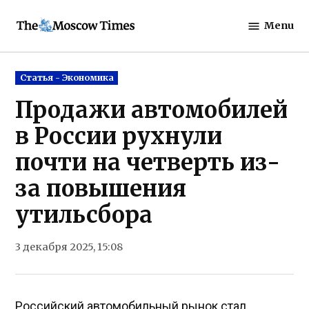
Skip
Menu
to
The
content
Moscow
Times
Posted
Статья - Экономика
in
Продажи автомобилей
в России рухнули
почти на четверть из-
за повышения
утильсбора
3 декабря 2025, 15:08
Российский автомобильный рынок стал