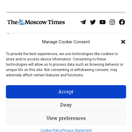
Telegram
Twitter
YouTube
Instagra
Face
Username
Page
О нас
Политика конфиденциальности
Manage Cookie Consent
Приложения
To provide the best experiences, we use technologies like cookies to
store and/or access device information. Consenting to these
iOS
technologies will allow us to process data such as browsing behavior or
Android
unique IDs on this site. Not consenting or withdrawing consent, may
adversely affect certain features and functions.
Accept
Deny
View preferences
© 2026 © Все права защищены, The Moscow Times, 1992 —
2023
Cookie Policy
Privacy Statement