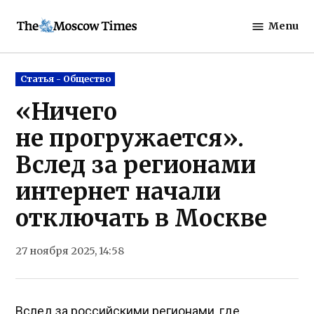
Skip
Menu
to
The
content
Moscow
Times
Posted
Статья - Общество
in
«Ничего
не прогружается».
Вслед за регионами
интернет начали
отключать в Москве
27 ноября 2025, 14:58
Вслед за российскими регионами, где