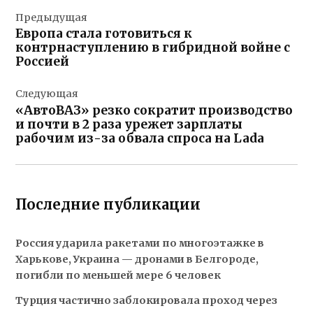
Навигация
Предыдущая
по
Европа стала готовиться к
записям
контрнаступлению в гибридной войне с
Россией
Следующая
«АвтоВАЗ» резко сократит производство
и почти в 2 раза урежет зарплаты
рабочим из-за обвала спроса на Lada
Последние публикации
Россия ударила ракетами по многоэтажке в
Харькове, Украина — дронами в Белгороде,
погибли по меньшей мере 6 человек
Турция частично заблокировала проход через