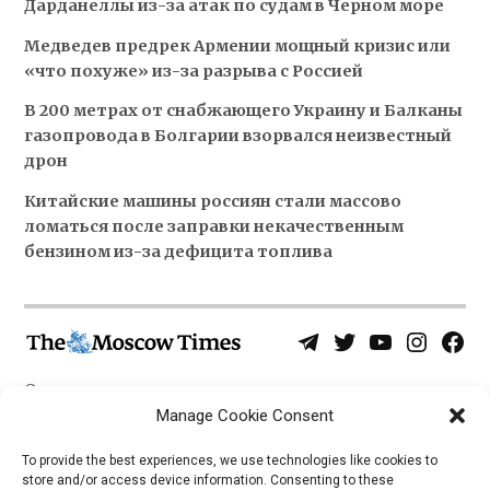
Дарданеллы из-за атак по судам в Черном море
Медведев предрек Армении мощный кризис или
«что похуже» из-за разрыва с Россией
В 200 метрах от снабжающего Украину и Балканы
газопровода в Болгарии взорвался неизвестный
дрон
Китайские машины россиян стали массово
ломаться после заправки некачественным
бензином из-за дефицита топлива
Telegram
Twitter
YouTube
Instagra
Face
Username
Page
О нас
Политика конфиденциальности
Manage Cookie Consent
Приложения
To provide the best experiences, we use technologies like cookies to
store and/or access device information. Consenting to these