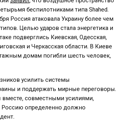
ский
заявил
, что воздушное пространство
етырьмя беспилотниками типа Shahed.
ября Россия атаковала Украину более чем
типов. Целью ударов стала энергетика и
таке подверглись Киевская, Одесская,
иговская и Черкасская области. В Киеве
этажным домам погибли шесть человек,
юзников усилить системы
раины и поддержать мирные переговоры.
ы вместе, совместными усилиями,
а Россию определенно должно
дент.