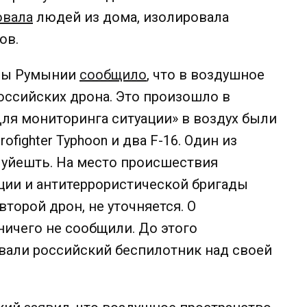
овала
людей из дома, изолировала
ов.
оны Румынии
сообщило
, что в воздушное
оссийских дрона. Это произошло в
«Для мониторинга ситуации» в воздух были
fighter Typhoon и два F-16. Один из
Пуйешть. На место происшествия
ции и антитеррористической бригады
второй дрон, не уточняется. О
ичего не сообщили. До этого
али российский беспилотник над своей