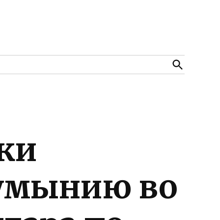
Open
Search
ки
Румынию во