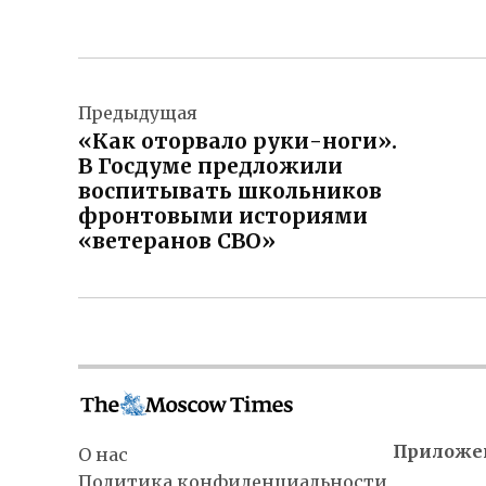
Навигация
Предыдущая
по
«Как оторвало руки-ноги».
записям
В Госдуме предложили
воспитывать школьников
фронтовыми историями
«ветеранов СВО»
Приложе
О нас
Политика конфиденциальности