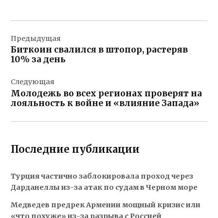
Навигация
Предыдущая
по
Биткоин свалился в штопор, растеряв
записям
10% за день
Следующая
Молодежь во всех регионах проверят на
лояльность к войне и «влияние Запада»
Последние публикации
Турция частично заблокировала проход через
Дарданеллы из-за атак по судам в Черном море
Медведев предрек Армении мощный кризис или
«что похуже» из-за разрыва с Россией