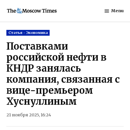
Skip
Menu
to
The
content
Moscow
Times
Posted
Статья - Экономика
in
Поставками
российской нефти в
КНДР занялась
компания, связанная с
вице-премьером
Хуснуллиным
21 ноября 2025, 16:24