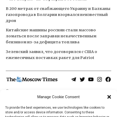
В 200 метрах от снабжающего Украину и Балканы
газопровода в Болгарии взорвался неизвестный
дрон
Китайские машины россиян стали массово
ломаться после заправки некачественным
бензином из-за дефицита топлива
Зеленский заявил, что договорился с США о
ежемесячных поставках ракет для Patriot
Telegram
Twitter
YouTube
Instagra
Face
Username
Page
О нас
Политика конфиденциальности
Manage Cookie Consent
Приложения
To provide the best experiences, we use technologies like cookies to
store and/or access device information. Consenting to these
iOS