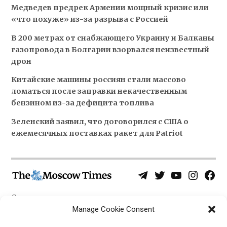
Медведев предрек Армении мощный кризис или
«что похуже» из-за разрыва с Россией
В 200 метрах от снабжающего Украину и Балканы
газопровода в Болгарии взорвался неизвестный
дрон
Китайские машины россиян стали массово
ломаться после заправки некачественным
бензином из-за дефицита топлива
Зеленский заявил, что договорился с США о
ежемесячных поставках ракет для Patriot
Telegram
Twitter
YouTube
Instagra
Face
Username
Page
О нас
Политика конфиденциальности
Manage Cookie Consent
Приложения