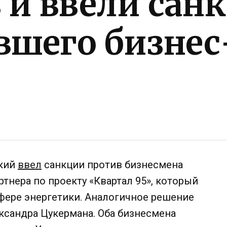
 и ввели сан
вшего бизнес
о
ский
ввел
санкции против бизнесмена
тнера по проекту «Квартал 95», который
сфере энергетики. Аналогичное решение
ксандра Цукермана. Оба бизнесмена