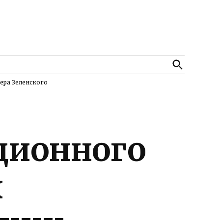
Open
Search
ера Зеленского
ционного
х