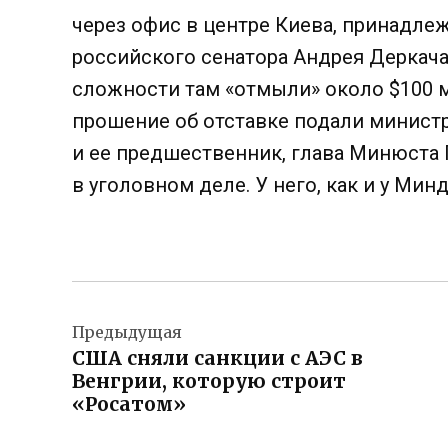
через офис в центре Киева, принадле
российского сенатора Андрея Деркача
сложности там «отмыли» около $100 м
прошение об отставке подали министр
и ее предшественник, глава Минюста 
в уголовном деле. У него, как и у Ми
Навигация
Предыдущая
по
США сняли санкции с АЭС в
записям
Венгрии, которую строит
«Росатом»