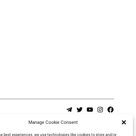
Telegram
Twitter
YouTube
Instagram
Facebook
Username
Page
Manage Cookie Consent
he best experiences, we use technologies like cookies to store and/or