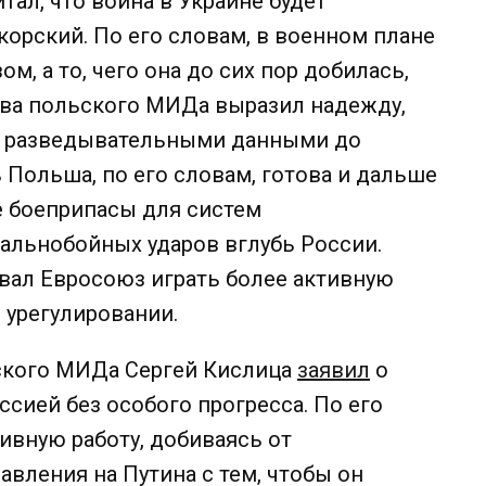
итал, что война в Украине будет
корский. По его словам, в военном плане
м, а то, чего она до сих пор добилась,
ава польского МИДа выразил надежду,
у разведывательными данными до
 Польша, по его словам, готова и дальше
же боеприпасы для систем
альнобойных ударов вглубь России.
вал Евросоюз играть более активную
 урегулировании.
нского МИДа Сергей Кислица
заявил
о
сией без особого прогресса. По его
тивную работу, добиваясь от
вления на Путина с тем, чтобы он