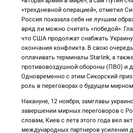
«вторая армия в мире», а сам Путин сч
«трехдневной операцией», отметил Си
Россия показала себя не лучшим образо
вряд ли можно считать «победой». Гл
что США продолжат снабжать Украин
окончания конфликта. В свою очередь
оплачивать терминалы Starlink, а так
противовоздушной обороны (ПВО) и д
Одновременно с этим Сикорский приз
роль в переговорах о будущем мирном
Накануне, 12 ноября, замглавы украи
завершении мирных переговоров с Рос
словам, Киев с лета этого года вел ак
международных партнеров усиления да