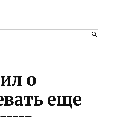
Open
Search
ил о
евать еще