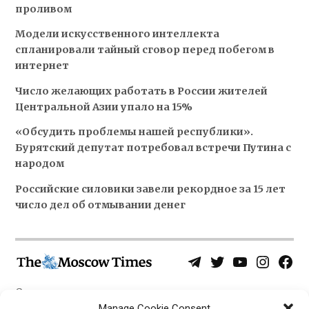
проливом
Модели искусственного интеллекта
спланировали тайный сговор перед побегом в
интернет
Число желающих работать в России жителей
Центральной Азии упало на 15%
«Обсудить проблемы нашей республики».
Бурятский депутат потребовал встречи Путина с
народом
Российские силовики завели рекордное за 15 лет
число дел об отмывании денег
Telegram
Twitter
YouTube
Instagra
Face
Username
Page
О нас
Политика конфиденциальности
Manage Cookie Consent