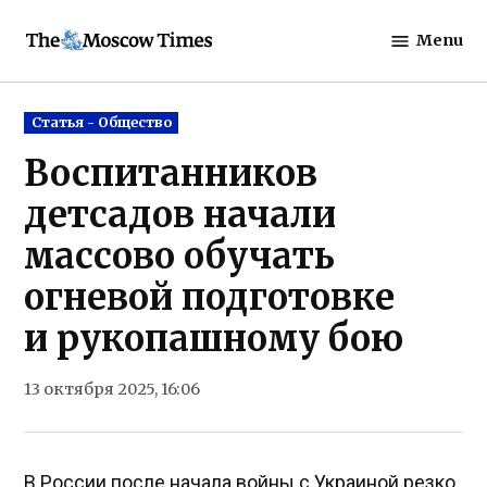
Skip
Menu
to
The
content
Moscow
Times
Posted
Статья - Общество
in
Воспитанников
детсадов начали
массово обучать
огневой подготовке
и рукопашному бою
13 октября 2025, 16:06
В России после начала войны с Украиной резко