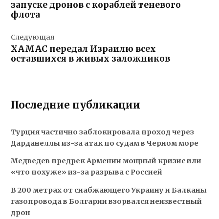
записям
запуске дронов с кораблей теневого
флота
Следующая
ХАМАС передал Израилю всех
оставшихся в живых заложников
Последние публикации
Турция частично заблокировала проход через
Дарданеллы из-за атак по судам в Черном море
Медведев предрек Армении мощный кризис или
«что похуже» из-за разрыва с Россией
В 200 метрах от снабжающего Украину и Балканы
газопровода в Болгарии взорвался неизвестный
дрон