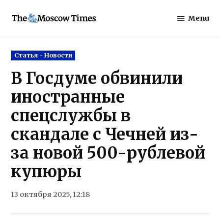
Skip
Menu
to
The
content
Moscow
Times
Posted
Статья - Новости
in
В Госдуме обвинили
иностранные
спецслужбы в
скандале с Чечней из-
за новой 500-рублевой
купюры
13 октября 2025, 12:18