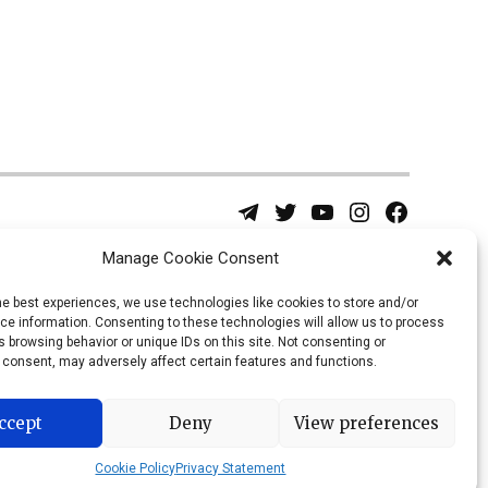
Telegram
Twitter
YouTube
Instagram
Facebook
Username
Page
Manage Cookie Consent
he best experiences, we use technologies like cookies to store and/or
e information. Consenting to these technologies will allow us to process
 browsing behavior or unique IDs on this site. Not consenting or
 consent, may adversely affect certain features and functions.
ccept
Deny
View preferences
Cookie Policy
Privacy Statement