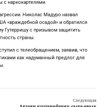
 с наркокартелями.
 агрессии. Николас Мадуро назвал
ША «враждебной осадой» и обратился
иу Гутерришу с призывом защитить
тность страны.
тупил с телеобращением, заявив, что
тиками как надуманный предлог для
ы.
Следующая
Акции крупнейших сырьевых