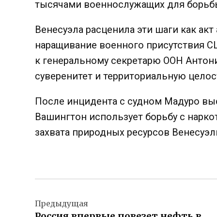
тысячами военнослужащих для борьбы
Венесуэла расценила эти шаги как акт
наращивание военного присутствия С
к генеральному секретарю ООН Антон
суверенитет и территориальную целос
После инцидента с судном Мадуро выс
Вашингтон использует борьбу с нарко
захвата природных ресурсов Венесуэл
Навигация
Предыдущая
по
Россия впервые повезет нефть в