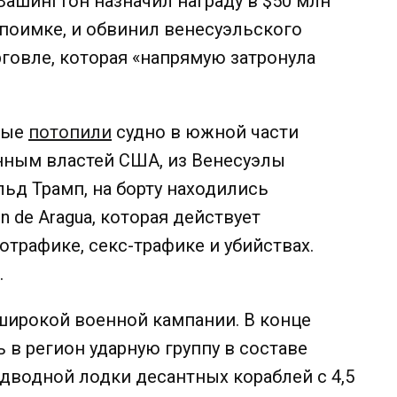
Вашингтон назначил награду в $50 млн
поимке, и обвинил венесуэльского
рговле, которая «напрямую затронула
ные
потопили
судно в южной части
нным властей США, из Венесуэлы
льд Трамп, на борту находились
 de Aragua, которая действует
отрафике, секс-трафике и убийствах.
.
широкой военной кампании. В конце
 в регион ударную группу в составе
одводной лодки десантных кораблей с 4,5