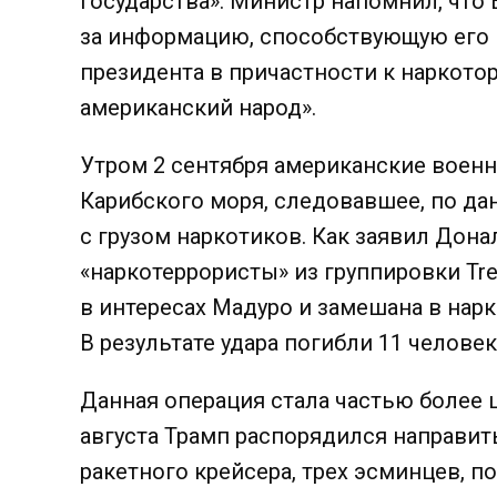
государства». Министр напомнил, что 
за информацию, способствующую его 
президента в причастности к наркото
американский народ».
Утром 2 сентября американские воен
Карибского моря, следовавшее, по да
с грузом наркотиков. Как заявил Дона
«наркотеррористы» из группировки Tren
в интересах Мадуро и замешана в нарк
В результате удара погибли 11 человек
Данная операция стала частью более 
августа Трамп распорядился направить
ракетного крейсера, трех эсминцев, п