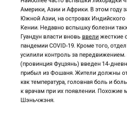
Наиболее часто вспышки лихорадки ч
Америки, Азии и Африки. В этом году 
Южной Азии, на островах Индийского о
Кении. Недавно вспышку болезни такж
Гуандун власти вновь
ввели
жесткие 
пандемии COVID-19. Кроме того, отде
усилили контроль за передвижением.
(провинция Фуцзянь) введен 14-дневн
прибыл из Фошаня. Жители должны от
как температура, головная боль и бол
к врачам при их появлении. Похожие 
Шэньчжэня.