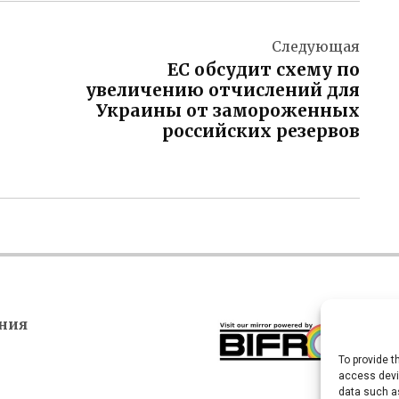
Следующая
ЕС обсудит схему по
увеличению отчислений для
Украины от замороженных
российских резервов
ния
To provide t
access devic
data such as