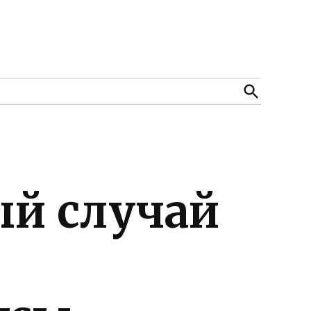
Open
Search
ый случай