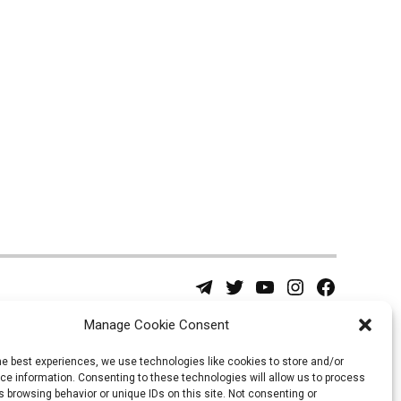
Telegram
Twitter
YouTube
Instagram
Facebook
Username
Page
Manage Cookie Consent
he best experiences, we use technologies like cookies to store and/or
e information. Consenting to these technologies will allow us to process
 browsing behavior or unique IDs on this site. Not consenting or