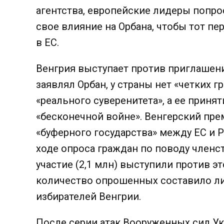
агентства, европейские лидеры попр
свое влияние на Орбана, чтобы тот п
в ЕС.
Венгрия выступает против приглашения
заявлял Орбан, у страны нет «четких 
«реального суверенитета», а ее приня
«бесконечной войне». Венгерский пр
«буферного государства» между ЕС и Р
ходе опроса граждан по поводу членс
участие (2,1 млн) выступили против эт
количество опрошенных составило ли
избирателей Венгрии.
После серии атак Вооруженных сил Ук