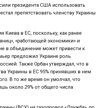
осили президента США использовать
ерестал препятствовать членству Украины
 Киева в ЕС, поскольку, как ранее
границ», «работающей экономики» и
тие в объединение может привести к
емьер предложил Украине роль
оссией. Также Орбан утверждал, что в
тва Украины в ЕС 95% принявших в нем
ого. В то же время он умолчал, что
шь около 29% от общего числа
раины (ВСУ) на газопровод «Дружба», по