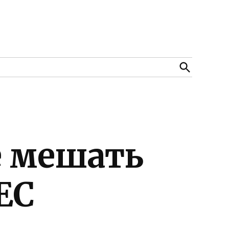
Open
Search
е мешать
ЕС