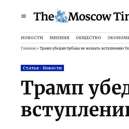
Skip
to
content
НОВОСТИ
МНЕНИЯ
ОБЩЕСТВО
ЭКОНОМ
Главная
»
Трамп убедил Орбана не мешать вступлению Ук
Posted
Статья - Новости
in
Трамп убе
вступлени