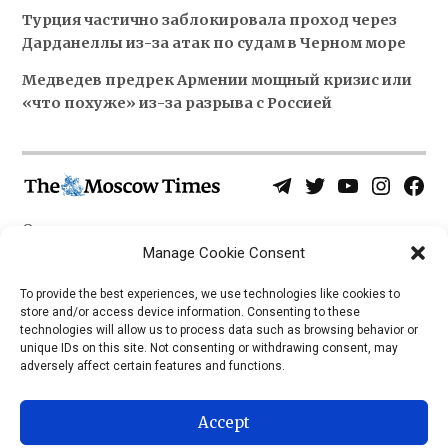
Турция частично заблокировала проход через
Дарданеллы из-за атак по судам в Черном море
Медведев предрек Армении мощный кризис или
«что похуже» из-за разрыва с Россией
Telegram
Twitter
YouTube
Instagra
Face
Username
Page
О нас
Политика конфиденциальности
Manage Cookie Consent
Приложения
To provide the best experiences, we use technologies like cookies to
store and/or access device information. Consenting to these
iOS
technologies will allow us to process data such as browsing behavior or
Android
unique IDs on this site. Not consenting or withdrawing consent, may
adversely affect certain features and functions.
Accept