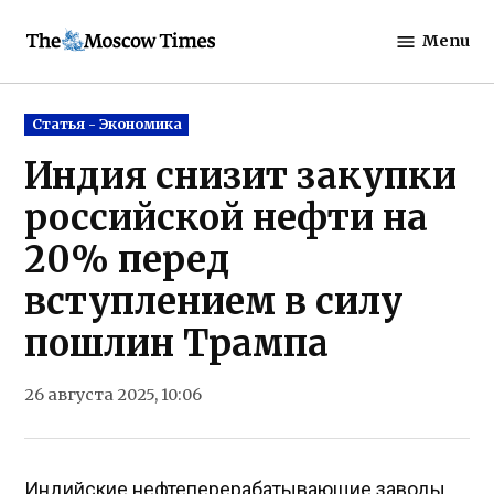
Skip
Menu
to
The
content
Moscow
Times
Posted
Статья - Экономика
in
Индия снизит закупки
российской нефти на
20% перед
вступлением в силу
пошлин Трампа
26 августа 2025, 10:06
Индийские нефтеперерабатывающие заводы