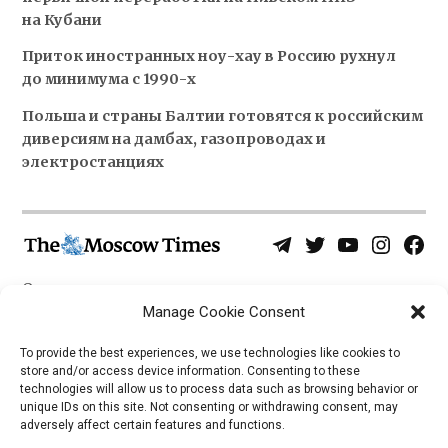
на Кубани
Приток иностранных ноу-хау в Россию рухнул
до минимума с 1990-х
Польша и страны Балтии готовятся к российским
диверсиям на дамбах, газопроводах и
электростанциях
Telegram
Twitter
YouTube
Instagra
Face
Username
Page
О нас
Политика конфиденциальности
Manage Cookie Consent
Приложения
To provide the best experiences, we use technologies like cookies to
store and/or access device information. Consenting to these
iOS
technologies will allow us to process data such as browsing behavior or
Android
unique IDs on this site. Not consenting or withdrawing consent, may
adversely affect certain features and functions.