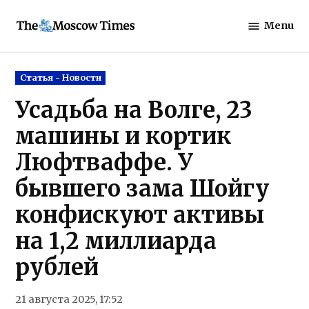
Skip
Menu
to
The
content
Moscow
Times
Posted
Статья - Новости
in
Усадьба на Волге, 23
машины и кортик
Люфтваффе. У
бывшего зама Шойгу
конфискуют активы
на 1,2 миллиарда
рублей
21 августа 2025, 17:52