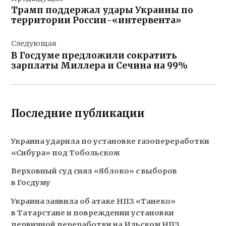
по
Трамп поддержал удары Украины по
записям
территории России-«интервента»
Следующая
В Госдуме предложили сократить
зарплаты Миллера и Сечина на 99%
Последние публикации
Украина ударила по установке газопереработки
«Сибура» под Тобольском
Верховный суд снял «Яблоко» с выборов
в Госдуму
Украина заявила об атаке НПЗ «Танеко»
в Татарстане и повреждении установки
первичной переработки на Ильском НПЗ