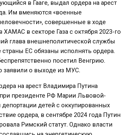
ющийся в Гааге, выдал ордера на арест
ода. Им вменяются «военные
человечности», совершенные в ходе
 ХАМАС в секторе Газа с октября 2023-го
шний глава внешнеполитической службы
е страны ЕС обязаны исполнять ордера.
 беспрепятственно посетил Венгрию.
 заявили о выходе из МУС.
ордера на арест Владимира Путина
 при президенте РФ Марии Львовой-
й депортации детей с оккупированных
твие ордера, в сентябре 2024 года Путин
овала Римский статут. Однако власти
сославшись
на энергетическую