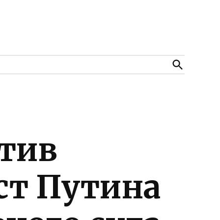
Open
Search
тив
ст Путина