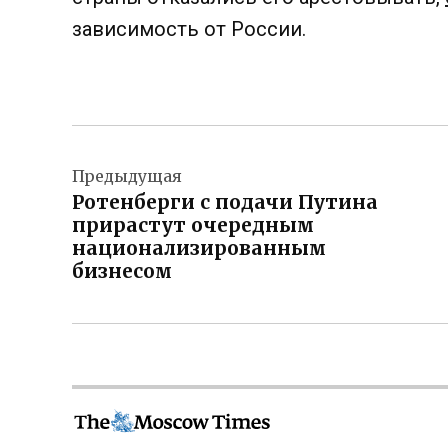
зависимость от России.
Навигация
Предыдущая
по
Ротенберги с подачи Путина
записям
прирастут очередным
национализированным
бизнесом