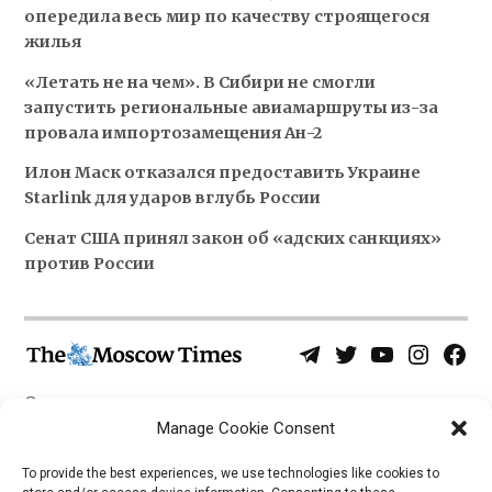
опередила весь мир по качеству строящегося
жилья
«Летать не на чем». В Сибири не смогли
запустить региональные авиамаршруты из-за
провала импортозамещения Ан-2
Илон Маск отказался предоставить Украине
Starlink для ударов вглубь России
Сенат США принял закон об «адских санкциях»
против России
Telegram
Twitter
YouTube
Instagra
Face
Username
Page
О нас
Политика конфиденциальности
Manage Cookie Consent
Приложения
To provide the best experiences, we use technologies like cookies to