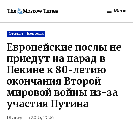
Skip
Menu
to
The
content
Moscow
Times
Posted
Статья - Новости
in
Европейские послы не
приедут на парад в
Пекине к 80-летию
окончания Второй
мировой войны из-за
участия Путина
18 августа 2025, 19:26