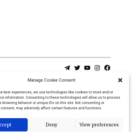
Telegram
Twitter
YouTube
Instagram
Facebook
Username
Page
Manage Cookie Consent
he best experiences, we use technologies like cookies to store and/or
e information. Consenting to these technologies will allow us to process
 browsing behavior or unique IDs on this site. Not consenting or
 consent, may adversely affect certain features and functions.
ccept
Deny
View preferences