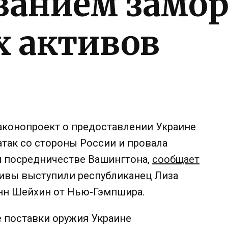
ованием зам
х активов
аконопроект о предоставлении Украине
атак со стороны России и провала
и посредничестве Вашингтона,
сообщает
тивы выступили республиканец Лиза
нн Шейхин от Нью-Гэмпшира.
е поставки оружия Украине