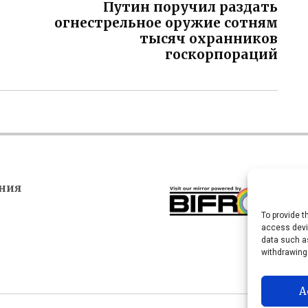
Путин поручил раздать
огнестрельное оружие сотням
тысяч охранников
госкорпораций
ния
To provide t
access devic
data such as
withdrawing
A