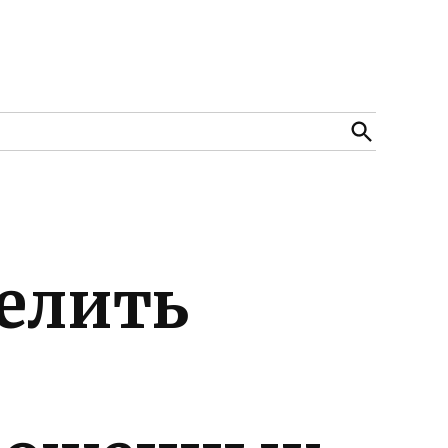
Open
Search
елить