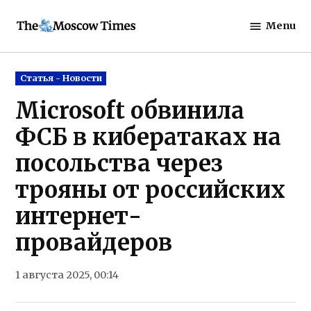
Skip
Menu
to
The
content
Moscow
Times
Posted
Статья - Новости
in
Microsoft обвинила
ФСБ в кибератаках на
посольства через
трояны от российских
интернет-
провайдеров
1 августа 2025, 00:14