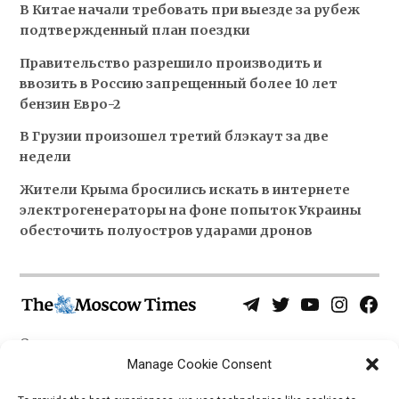
В Китае начали требовать при выезде за рубеж
подтвержденный план поездки
Правительство разрешило производить и
ввозить в Россию запрещенный более 10 лет
бензин Евро-2
В Грузии произошел третий блэкаут за две
недели
Жители Крыма бросились искать в интернете
электрогенераторы на фоне попыток Украины
обесточить полуостров ударами дронов
Telegram
Twitter
YouTube
Instagra
Face
Username
Page
О нас
Политика конфиденциальности
Manage Cookie Consent
Приложения