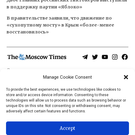
Двое главных российских тиктокеров выступили
в поддержку партии «Яблоко»
В правительстве заявили, что движение по
«сухопутному мосту» в Крым «более-менее
восстановилось»
Telegram
Twitter
YouTube
Instagra
Face
Username
Page
О нас
Политика конфиденциальности
Manage Cookie Consent
Приложения
To provide the best experiences, we use technologies like cookies to
store and/or access device information. Consenting to these
iOS
technologies will allow us to process data such as browsing behavior or
Android
unique IDs on this site. Not consenting or withdrawing consent, may
adversely affect certain features and functions.
Accept