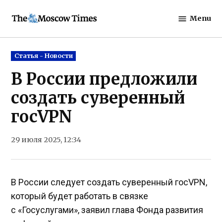
Skip
Menu
to
The
content
Moscow
Times
Posted
Статья - Новости
in
В России предложили
создать суверенный
госVPN
29 июля 2025, 12:34
В России следует создать суверенный госVPN,
который будет работать в связке
с «Госуслугами», заявил глава Фонда развития