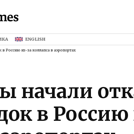
The
Взрыв, а не
хлопок.
Moscow
Война, а не
Times
спецоперация.
ИКА
ENGLISH
30 лет
пишем о
 в Россию из-за коллапса в аэропортах
России.
Теперь и на
русском
языке.
ы начали отк
док в Россию