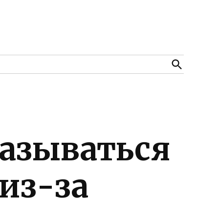
Open
Search
азываться
 из-за