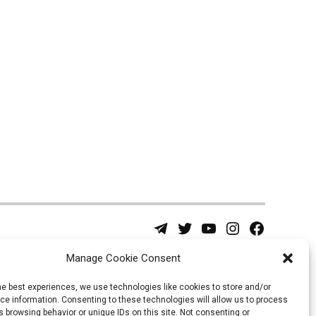
Telegram
Twitter
YouTube
Instagram
Facebook
Username
Page
Manage Cookie Consent
he best experiences, we use technologies like cookies to store and/or
e information. Consenting to these technologies will allow us to process
 browsing behavior or unique IDs on this site. Not consenting or