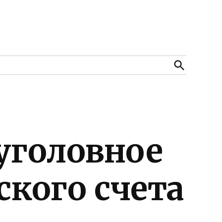
Open
Search
 уголовное
ского счета