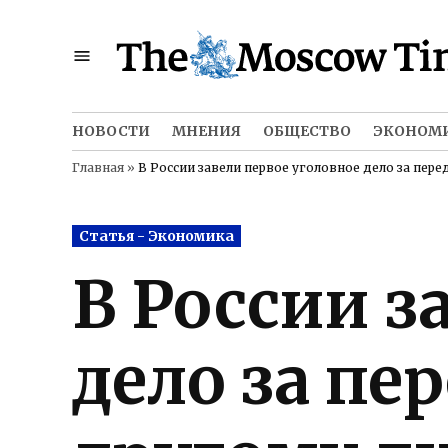
Skip
to
content
НОВОСТИ
МНЕНИЯ
ОБЩЕСТВО
ЭКОНОМ
Главная
»
В России завели первое уголовное дело за пере
Posted
Статья - Экономика
in
В России з
дело за пе