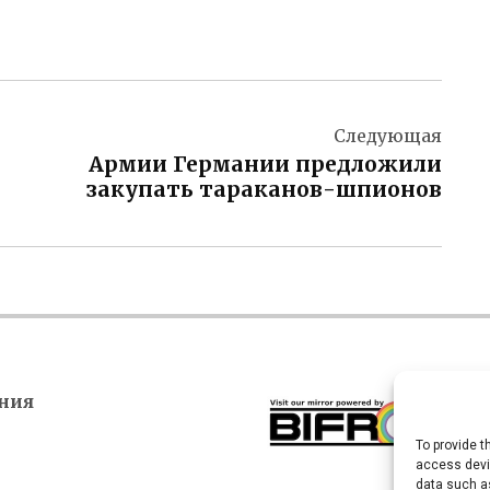
Следующая
Армии Германии предложили
закупать тараканов-шпионов
ния
To provide t
access devic
data such as